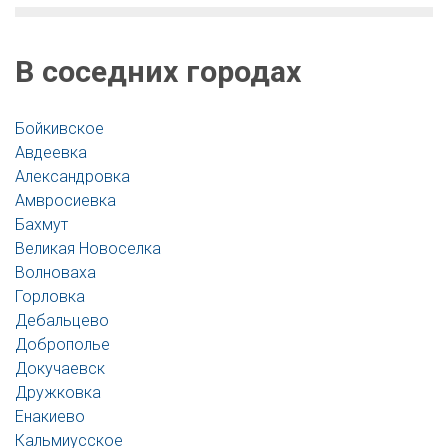
В соседних городах
Бойкивское
Авдеевка
Александровка
Амвросиевка
Бахмут
Великая Новоселка
Волноваха
Горловка
Дебальцево
Доброполье
Докучаевск
Дружковка
Енакиево
Кальмиусское