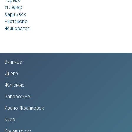
Торецк
Угледар
Харцызск
Чистяково
Ясиноватая
Винница
Днепр
Житомир
Запорожье
Ивано-Франковск
Киев
Краматорск