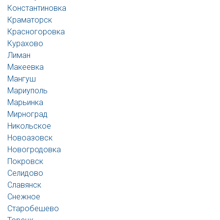
Константиновка
Краматорск
Красногоровка
Курахово
Лиман
Макеевка
Мангуш
Мариуполь
Марьинка
Мирноград
Никольское
Новоазовск
Новогродовка
Покровск
Селидово
Славянск
Снежное
Старобешево