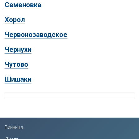
Семеновка
Хорол
Червонозаводское
Чернухи
Чутово
Шишаки
Винница