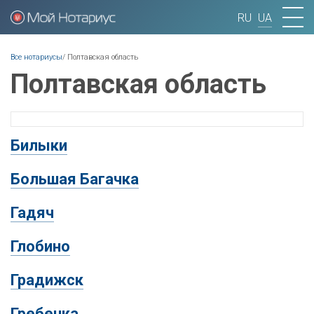
RU
UA
Вы здесь
Все нотариусы
/
Полтавская область
Полтавская область
Билыки
Большая Багачка
Гадяч
Глобино
Градижск
Гребенка