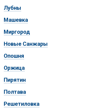
Лубны
Машевка
Миргород
Новые Санжары
Опошня
Оржица
Пирятин
Полтава
Решетиловка