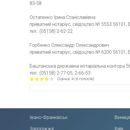
83-58
Остапенко Ірина Станіславівна
приватний нотаріус, свідоцтво № 5553 56101, Ба
тел.: (05158) 2-62-22
Горбенко Олександр Олександрович
приватний нотаріус, свідоцтво № 6200 56101, Б
Баштанська державна нотаріальна контора 5610
тел.: (05158) 2-77-05, 2-66-53
Oцінка:
4
(
6
голосів)
Івано-Франківськ
Вінниц
Запоріжжя
Київ