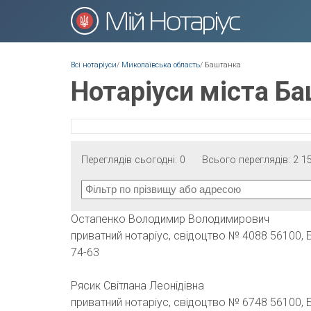
Ви є тут
Всі нотаріуси
/
Миколаївська область
/
Баштанка
Нотаріуси міста Б
Переглядів сьогодні:
0
Всього переглядів:
2 1
Остапенко Володимир Володимирович
приватний нотаріус, свідоцтво № 4088 56100, Ба
74-63
Рясик Світлана Леонідівна
приватний нотаріус, свідоцтво № 6748 56100, Ба