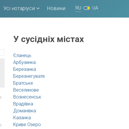
Усі нотаріуси
Новини
RU
UA
У сусідніх містах
Єланець
Арбузинка
Березанка
Березнегувате
Братське
Веселинове
Вознесенськ
-
Врадіївка
Доманівка
Казанка
Криве Озеро
-